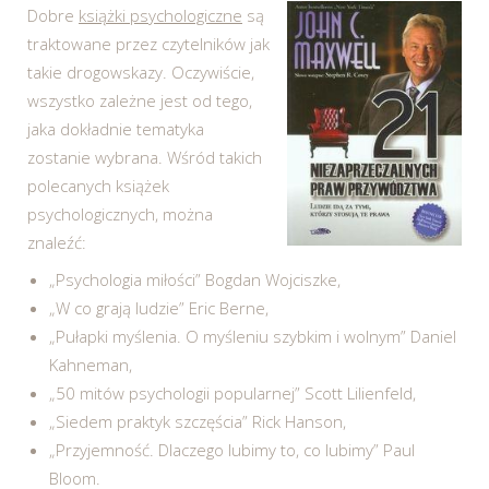
Dobre
książki psychologiczne
są
traktowane przez czytelników jak
takie drogowskazy. Oczywiście,
wszystko zależne jest od tego,
jaka dokładnie tematyka
zostanie wybrana. Wśród takich
polecanych książek
psychologicznych, można
znaleźć:
„Psychologia miłości” Bogdan Wojciszke,
„W co grają ludzie” Eric Berne,
„Pułapki myślenia. O myśleniu szybkim i wolnym” Daniel
Kahneman,
„50 mitów psychologii popularnej” Scott Lilienfeld,
„Siedem praktyk szczęścia” Rick Hanson,
„Przyjemność. Dlaczego lubimy to, co lubimy” Paul
Bloom.