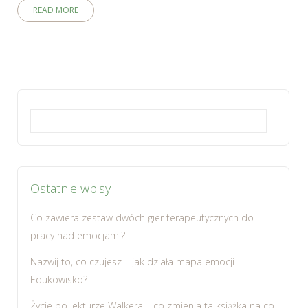
READ MORE
Szukaj:
Ostatnie wpisy
Co zawiera zestaw dwóch gier terapeutycznych do
pracy nad emocjami?
Nazwij to, co czujesz – jak działa mapa emocji
Edukowisko?
Życie po lekturze Walkera – co zmienia ta książka na co