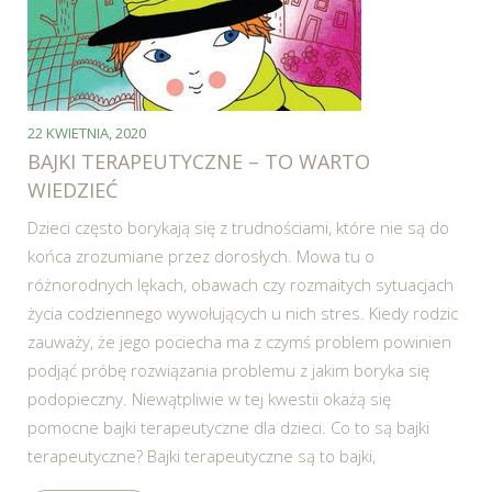
22 KWIETNIA, 2020
BAJKI TERAPEUTYCZNE – TO WARTO
WIEDZIEĆ
Dzieci często borykają się z trudnościami, które nie są do
końca zrozumiane przez dorosłych. Mowa tu o
różnorodnych lękach, obawach czy rozmaitych sytuacjach
życia codziennego wywołujących u nich stres. Kiedy rodzic
zauważy, że jego pociecha ma z czymś problem powinien
podjąć próbę rozwiązania problemu z jakim boryka się
podopieczny. Niewątpliwie w tej kwestii okażą się
pomocne bajki terapeutyczne dla dzieci. Co to są bajki
terapeutyczne? Bajki terapeutyczne są to bajki,