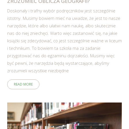
ZROZUMIEĆ OBLICZA GEOGRAFII?
Doskonały i trafny wybór podręczników jest szczególnie
istotny. Musimy bowiem mieć na uwadze, że jest to nasze
narzędzie, które albo ułatwi nam naukę, albo skutecznie
nas do niej zniechęci. Warto więc zastanowić się, na jakie
książki się zdecydować, co jest szczególnie ważne w liceum
i technikum. To bowiem ta szkoła ma za zadanie
przygotować nas do egzaminu dojrzałości. Musimy więc
być pewni, że narzędzia będą wystarczające, abyśmy
zrozumieli wszystkie niezbędne
READ MORE