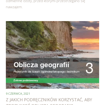
odmienne istoty, przed którymi przestrzegano się
nawzajem.
9 CZERWCA, 2021
Z JAKICH PODRĘCZNIKÓW KORZYSTAĆ, ABY