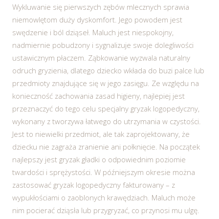
Wykluwanie się pierwszych zębów mlecznych sprawia
niemowlętom duży dyskomfort. Jego powodem jest
swędzenie i ból dziąseł. Maluch jest niespokojny,
nadmiernie pobudzony i sygnalizuje swoje dolegliwości
ustawicznym płaczem. Ząbkowanie wyzwala naturalny
odruch gryzienia, dlatego dziecko wkłada do buzi palce lub
przedmioty znajdujące się w jego zasięgu. Ze względu na
konieczność zachowania zasad higieny, najlepiej jest
przeznaczyć do tego celu specjalny gryzak logopedyczny,
wykonany z tworzywa łatwego do utrzymania w czystości.
Jest to niewielki przedmiot, ale tak zaprojektowany, że
dziecku nie zagraża zranienie ani połknięcie. Na początek
najlepszy jest gryzak gładki o odpowiednim poziomie
twardości i sprężystości. W późniejszym okresie można
zastosować gryzak logopedyczny fakturowany – z
wypukłościami o zaoblonych krawędziach. Maluch może
nim pocierać dziąsła lub przygryzać, co przynosi mu ulgę.