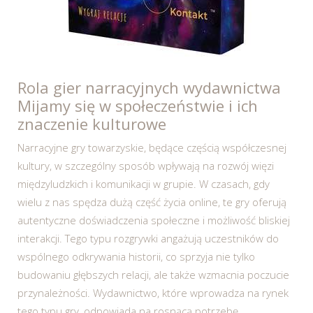
Rola gier narracyjnych wydawnictwa
Mijamy się w społeczeństwie i ich
znaczenie kulturowe
Narracyjne gry towarzyskie, będące częścią współczesnej
kultury, w szczególny sposób wpływają na rozwój więzi
międzyludzkich i komunikacji w grupie. W czasach, gdy
wielu z nas spędza dużą część życia online, te gry oferują
autentyczne doświadczenia społeczne i możliwość bliskiej
interakcji. Tego typu rozgrywki angażują uczestników do
wspólnego odkrywania historii, co sprzyja nie tylko
budowaniu głębszych relacji, ale także wzmacnia poczucie
przynależności. Wydawnictwo, które wprowadza na rynek
tego typu gry, odpowiada na rosnącą potrzebę