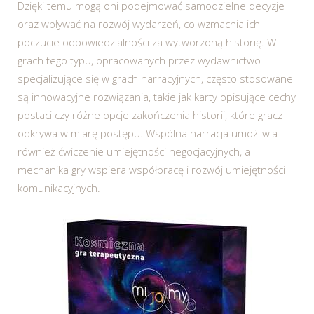
Dzięki temu mogą oni podejmować samodzielne decyzje
oraz wpływać na rozwój wydarzeń, co wzmacnia ich
poczucie odpowiedzialności za wytworzoną historię. W
grach tego typu, opracowanych przez wydawnictwo
specjalizujące się w grach narracyjnych, często stosowane
są innowacyjne rozwiązania, takie jak karty opisujące cechy
postaci czy różne opcje zakończenia historii, które gracz
odkrywa w miarę postępu. Wspólna narracja umożliwia
również ćwiczenie umiejętności negocjacyjnych, a
mechanika gry wspiera współpracę i rozwój umiejętności
komunikacyjnych.