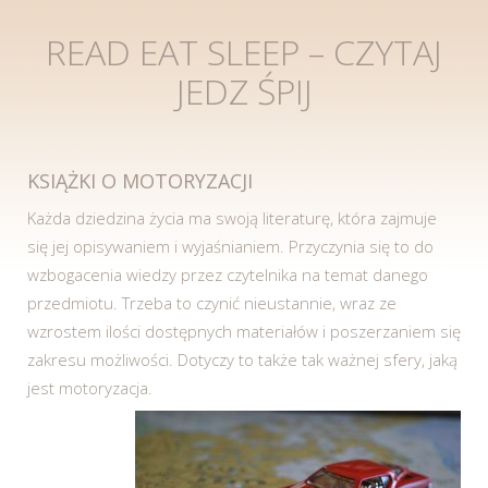
READ EAT SLEEP – CZYTAJ
JEDZ ŚPIJ
KSIĄŻKI O MOTORYZACJI
Każda dziedzina życia ma swoją literaturę, która zajmuje
się jej opisywaniem i wyjaśnianiem. Przyczynia się to do
wzbogacenia wiedzy przez czytelnika na temat danego
przedmiotu. Trzeba to czynić nieustannie, wraz ze
wzrostem ilości dostępnych materiałów i poszerzaniem się
zakresu możliwości. Dotyczy to także tak ważnej sfery, jaką
jest motoryzacja.