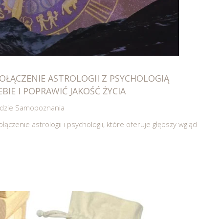
POŁĄCZENIE ASTROLOGII Z PSYCHOLOGIĄ
BIE I POPRAWIĆ JAKOŚĆ ŻYCIA
zędzie Samopoznania
ączenie astrologii i psychologii, które oferuje głębszy wgląd