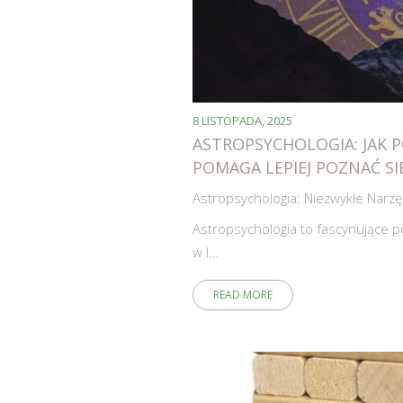
8 LISTOPADA, 2025
ASTROPSYCHOLOGIA: JAK 
POMAGA LEPIEJ POZNAĆ SIE
Astropsychologia: Niezwykłe Nar
Astropsychologia to fascynujące poł
w l…
READ MORE